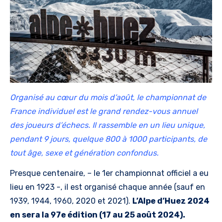
Organisé au cœur du mois d’août, le championnat de
France individuel est le grand rendez-vous annuel
des joueurs d’échecs. Il rassemble en un lieu unique,
pendant 9 jours, quelque 800 à 1000 participants, de
tout âge, sexe et génération confondus.
Presque centenaire, – le 1er championnat officiel a eu
lieu en 1923 -, il est organisé chaque année (sauf en
1939, 1944, 1960, 2020 et 2021).
L’Alpe d’Huez 2024
en sera la 97e édition (17 au 25 août 2024).