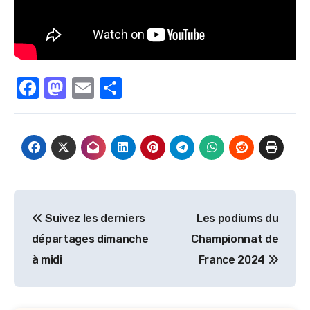
Facebook
Mastodon
Email
Partager
Navigation
Suivez les derniers
Les podiums du
de
départages dimanche
Championnat de
l’article
à midi
France 2024