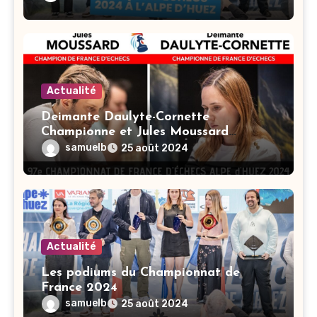
Actualité
Deimante Daulyte-Cornette
Championne et Jules Moussard
Champion de France d’Échecs 2024 !
samuelb
25 août 2024
Actualité
Les podiums du Championnat de
France 2024
samuelb
25 août 2024