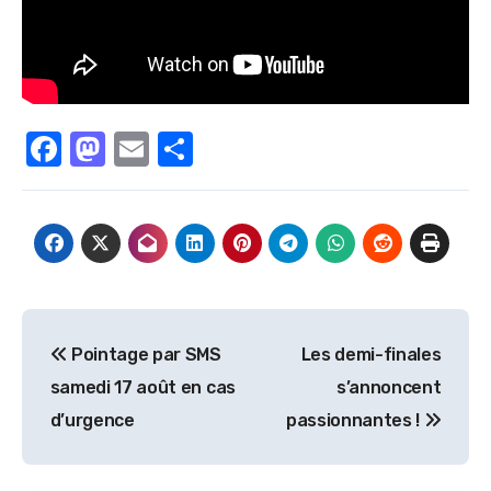
Facebook
Mastodon
Email
Partager
Navigation
Pointage par SMS
Les demi-finales
de
samedi 17 août en cas
s’annoncent
l’article
d’urgence
passionnantes !