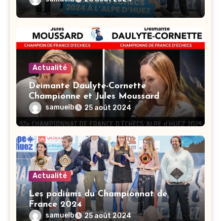
Actualité
Deimante Daulyte-Cornette
Championne et Jules Moussard
Champion de France d’Échecs 2024 !
samuelb
25 août 2024
Actualité
Les podiums du Championnat de
France 2024
samuelb
25 août 2024